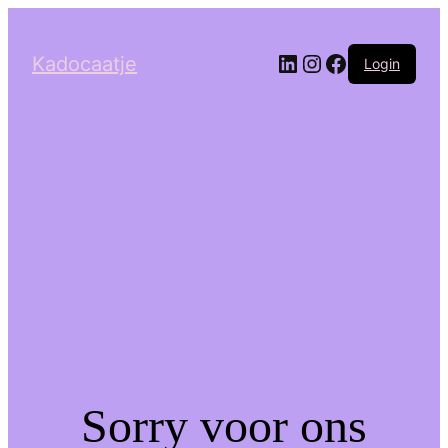
LinkedIn
Instagram
Facebook
Kadocaatje
Login
Sorry voor ons