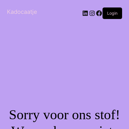
Kadocaatje
LinkedIn
Instagram
Facebook
Login
Sorry voor ons stof!